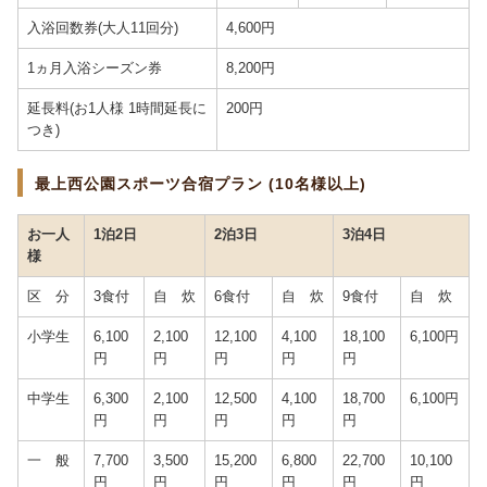
入浴回数券(大人11回分)
4,600円
1ヵ月入浴シーズン券
8,200円
延長料(お1人様 1時間延長に
200円
つき)
最上西公園スポーツ合宿プラン (10名様以上)
お一人
1泊2日
2泊3日
3泊4日
様
区 分
3食付
自 炊
6食付
自 炊
9食付
自 炊
小学生
6,100
2,100
12,100
4,100
18,100
6,100円
円
円
円
円
円
中学生
6,300
2,100
12,500
4,100
18,700
6,100円
円
円
円
円
円
一 般
7,700
3,500
15,200
6,800
22,700
10,100
円
円
円
円
円
円