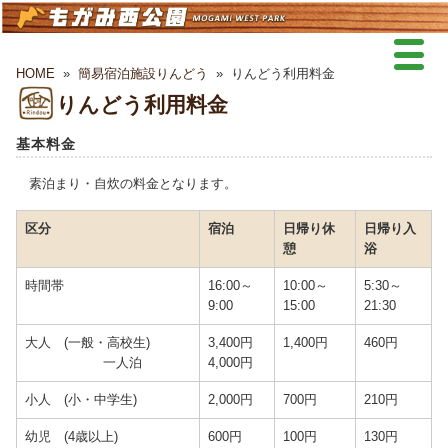
HOME
»
簡易宿泊施設りんどう
»
りんどう利用料金
りんどう利用料金
基本料金
素泊まり・自炊の料金となります。
区分
宿泊
日帰り休
日帰り入
憩
浴
時間帯
16:00～
10:00～
5:30～
9:00
15:00
21:30
大人 (一般・高校生)
3,400円
1,400円
460円
一人泊
4,000円
小人 (小・中学生)
2,000円
700円
210円
幼児 (4歳以上)
600円
100円
130円